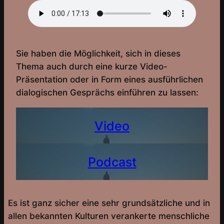
Sie haben die Möglichkeit, sich in dieses
Thema auch durch eine kurze Video-
Präsentation oder in Form eines ausführlichen
dialogischen Gesprächs einführen zu lassen:
Video
Podcast
Es ist ganz sicher eine sehr grundsätzliche und in
allen bekannten Kulturen verankerte menschliche