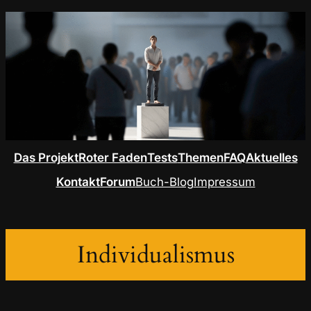
Das Projekt
Roter Faden
Tests
Themen
FAQ
Aktuelles
Kontakt
Forum
Buch-Blog
Impressum
Individualismus