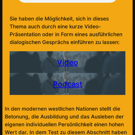
Sie haben die Möglichkeit, sich in dieses
Thema auch durch eine kurze Video-
Präsentation oder in Form eines ausführlichen
dialogischen Gesprächs einführen zu lassen:
Video
Podcast
In den modernen westlichen Nationen stellt die
Betonung, die Ausbildung und das Ausleben der
eigenen individuellen Persönlichkeit einen hohen
Wert dar. In dem Test zu diesem Abschnitt haben