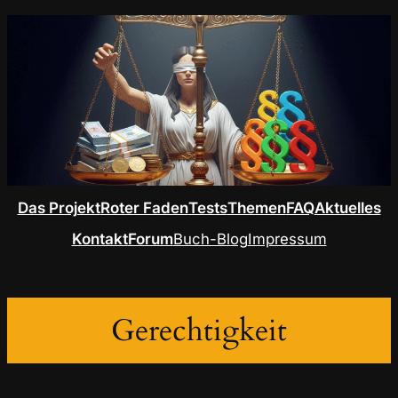
Das Projekt
Roter Faden
Tests
Themen
FAQ
Aktuelles
Kontakt
Forum
Buch-Blog
Impressum
Gerechtigkeit