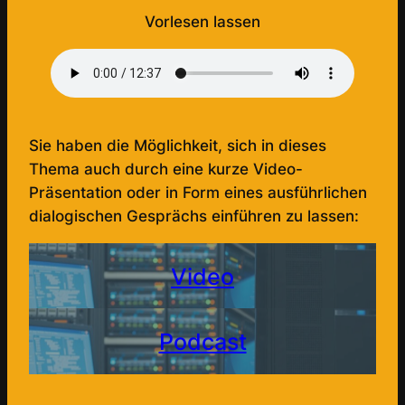
Vorlesen lassen
Sie haben die Möglichkeit, sich in dieses
Thema auch durch eine kurze Video-
Präsentation oder in Form eines ausführlichen
dialogischen Gesprächs einführen zu lassen:
Video
Podcast