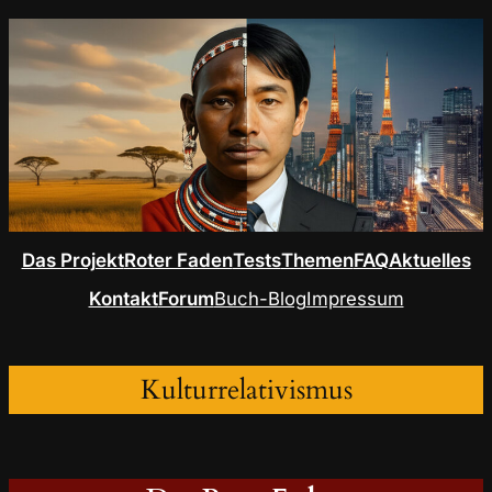
Das Projekt
Roter Faden
Tests
Themen
FAQ
Aktuelles
Kontakt
Forum
Buch-Blog
Impressum
Kulturrelativismus