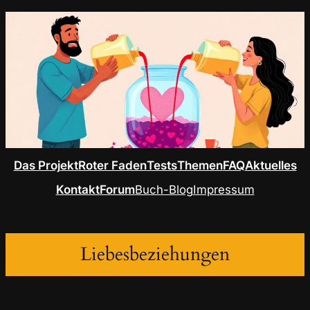
Das Projekt
Roter Faden
Tests
Themen
FAQ
Aktuelles
Kontakt
Forum
Buch-Blog
Impressum
Liebesbeziehungen