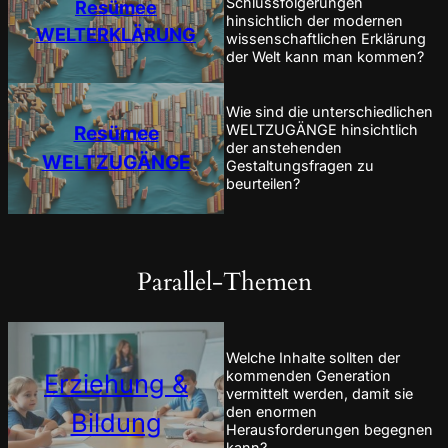
Schlussfolgerungen
Resümee
hinsichtlich der modernen
WELTERKLÄRUNG
wissenschaftlichen Erklärung
der Welt kann man kommen?
Wie sind die unterschiedlichen
Resümee
WELTZUGÄNGE hinsichtlich
der anstehenden
WELTZUGÄNGE
Gestaltungsfragen zu
beurteilen?
Parallel-Themen
Welche Inhalte sollten der
kommenden Generation
Erziehung &
vermittelt werden, damit sie
den enormen
Bildung
Herausforderungen begegnen
kann?