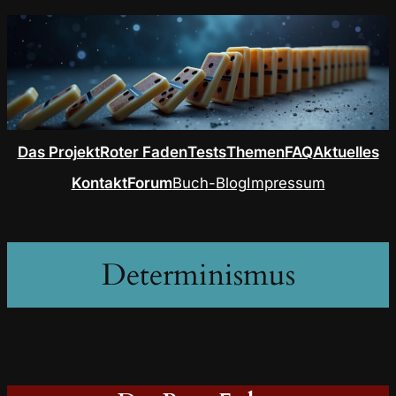
Das Projekt
Roter Faden
Tests
Themen
FAQ
Aktuelles
Kontakt
Forum
Buch-Blog
Impressum
Determinismus