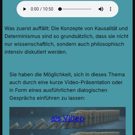
Was zuerst auffällt: Die Konzepte von Kausalität und
Determinismus sind so grundsätzlich, dass sie nicht
nur wissenschaftlich, sondern auch philosophisch
intensiv diskutiert werden.
Sie haben die Möglichkeit, sich in dieses Thema
auch durch eine kurze Video-Präsentation oder
in Form eines ausführlichen dialogischen
Gesprächs einführen zu lassen:
als Video