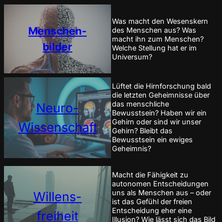
Was macht den Wesenskern
Menschen-
des Menschen aus? Was
macht ihn zum Menschen?
bilder
Welche Stellung hat er im
Universum?
Lüftet die Hirnforschung bald
die letzten Geheimnisse über
das menschliche
Neuro-
Bewusstsein? Haben wir ein
Gehirn oder sind wir unser
Wissenschaft
Gehirn? Bleibt das
Bewusstsein ein ewiges
Geheimnis?
Macht die Fähigkeit zu
autonomen Entscheidungen
uns als Menschen aus – oder
Willens-
ist das Gefühl der freien
Entscheidung eher eine
freiheit
Illusion? Wie lässt sich das Bild