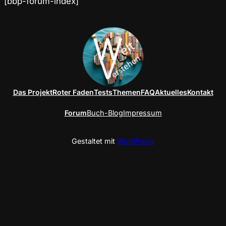
[bbp-forum-index]
Das Projekt
Roter Faden
Tests
Themen
FAQ
Aktuelles
Kontakt
Forum
Buch-Blog
Impressum
Gestaltet mit
WordPress