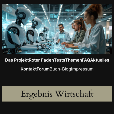
Das Projekt
Roter Faden
Tests
Themen
FAQ
Aktuelles
Kontakt
Forum
Buch-Blog
Impressum
Ergebnis Wirtschaft