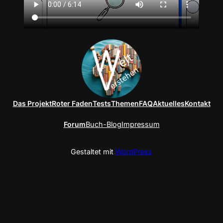
Das Projekt
Roter Faden
Tests
Themen
FAQ
Aktuelles
Kontakt
Forum
Buch-Blog
Impressum
Gestaltet mit
WordPress